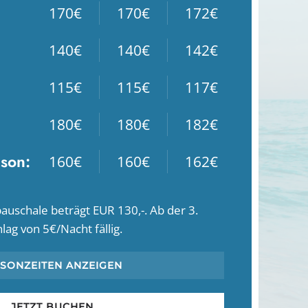
170€
170€
172€
140€
140€
142€
115€
115€
117€
180€
180€
182€
ison:
160€
160€
162€
auschale beträgt EUR 130,-. Ab der 3.
lag von 5€/Nacht fällig.
ISONZEITEN ANZEIGEN
JETZT BUCHEN