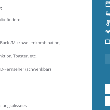
t
hlbefinden:
, Back-/Mikrowellenkombination,
tion, Toaster, etc.
ED-Fernseher (schwenkbar)
elungsplissees