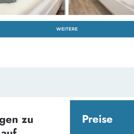
WEITERE
Preise
agen zu
 auf